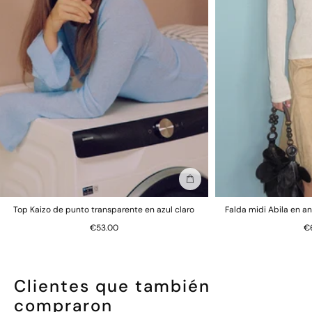
Añadir a la bolsa
Top Kaizo de punto transparente en azul claro
Falda midi Abila en an
€53.00
€
Clientes que también
compraron