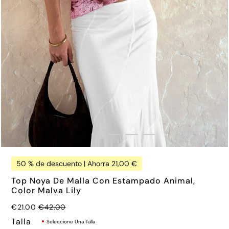
€75.00
50 % de descuento | Ahorra 21,00 €
Top Noya De Malla Con Estampado Animal,
Color Malva Lily
Precio normal
€21.00
€42.00
Talla
Seleccione Una Talla