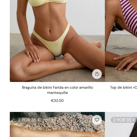
Añadir a la bolsa
Braguita de bikini Farida en color amarillo
Top de bikini «
mantequilla
€32.00
2 POR 35 €
2 POR 35 €