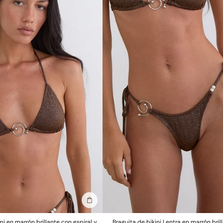
Añadir a la bolsa
mi en marrón brillante con espiral y
Braguita de bikini Lentra en marrón bril