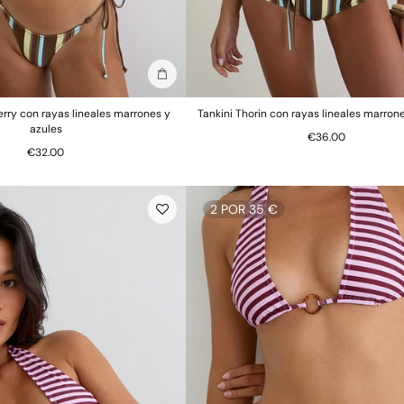
Añadir a la bolsa
erry con rayas lineales marrones y
Tankini Thorin con rayas lineales marron
azules
€36.00
€32.00
2 POR 35 €