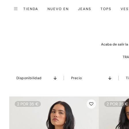
TIENDA
NUEVO EN
JEANS
TOPS
VES
Cerrar (esc)
Menú
Acaba de salir l
TRA
Disponibilidad
Precio
T
2 POR 35 €
2 POR 35 €