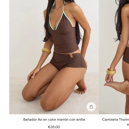
Añadir a la bolsa
Bañador Avi en color marrón con anilla
Camiseta Thorin 
e
€35.00