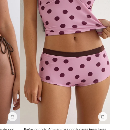
Añadir a la bolsa
Añadir a la bols
lante con
Bañador corto Amy en rosa con lunares irregulares