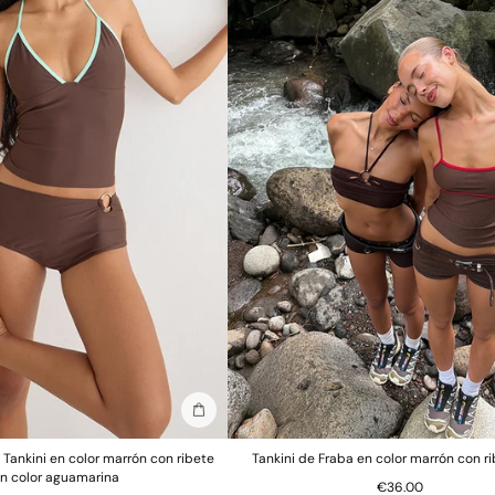
Añadir a la bolsa
Tankini en color marrón con ribete
Tankini de Fraba en color marrón con ri
n color aguamarina
€36.00