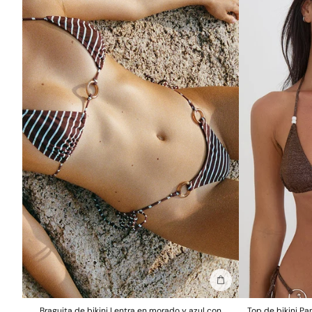
Añadir a la bolsa
Braguita de bikini Lentra en morado y azul con
Top de bikini Pa