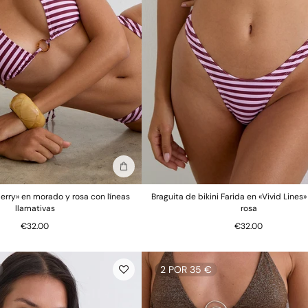
Añadir a la bolsa
Cerry» en morado y rosa con líneas
Braguita de bikini Farida en «Vivid Lines
llamativas
rosa
€32.00
€32.00
2 POR 35 €