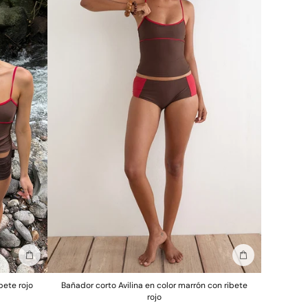
Añadir a la bolsa
Añadir a la bols
bete rojo
Bañador corto Avilina en color marrón con ribete
rojo