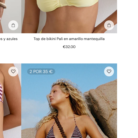
Añadir a la bolsa
Añadir a la bols
es y azules
Top de bikini Pali en amarillo mantequilla
€32.00
2 POR 35 €