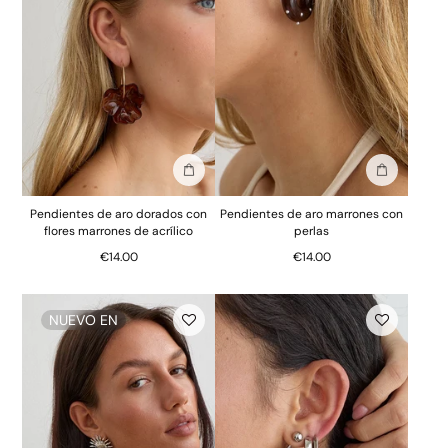
Añadir a la bolsa
Añadir a la
Pendientes de aro dorados con
Pendientes de aro marrones con
flores marrones de acrílico
perlas
€14.00
€14.00
NUEVO EN