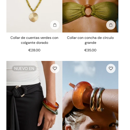
Añadir a la bolsa
Añadir a la
Collar de cuentas verdes con
Collar con concha de círculo
colgante dorado
grande
€28.00
€35.00
NUEVO EN