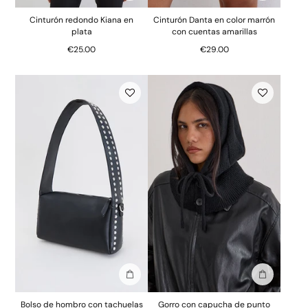
Cinturón redondo Kiana en
Cinturón Danta en color marrón
plata
con cuentas amarillas
€25.00
€29.00
Añadir a la bolsa
Añadir a la
Bolso de hombro con tachuelas
Gorro con capucha de punto