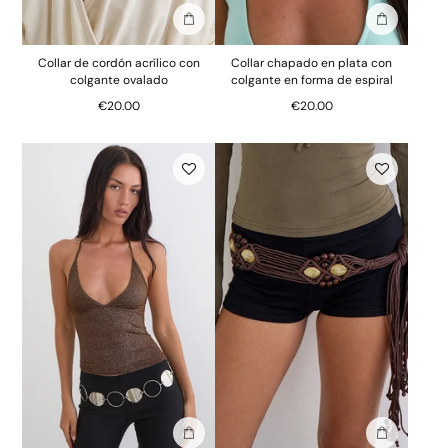
Añadir a la bolsa
Añadir a la
Collar de cordón acrílico con
Collar chapado en plata con
colgante ovalado
colgante en forma de espiral
€20.00
€20.00
Añadir a la bolsa
Añadir a la