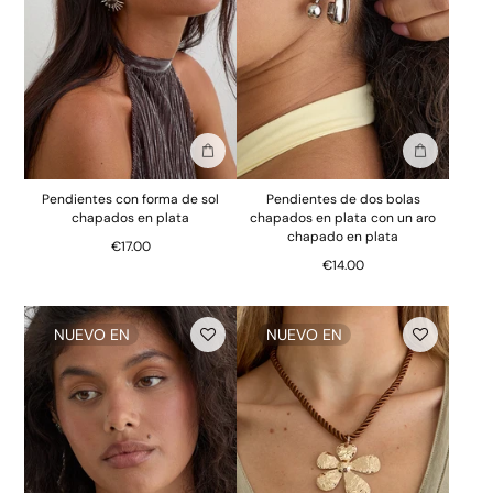
Añadir a la bolsa
Añadir a la
Pendientes con forma de sol
Pendientes de dos bolas
chapados en plata
chapados en plata con un aro
chapado en plata
€17.00
€14.00
NUEVO EN
NUEVO EN