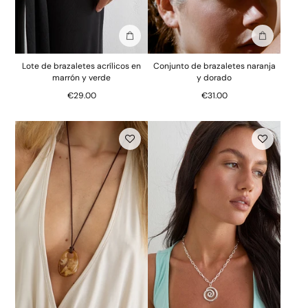
Añadir a la bolsa
Añadir a la
Lote de brazaletes acrílicos en
Conjunto de brazaletes naranja
marrón y verde
y dorado
€29.00
€31.00