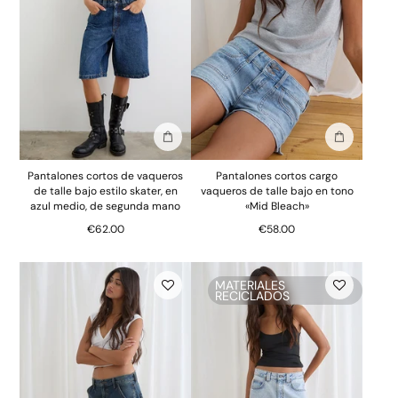
Añadir a la bolsa
Añadir a la
Pantalones cortos de vaqueros
Pantalones cortos cargo
de talle bajo estilo skater, en
vaqueros de talle bajo en tono
azul medio, de segunda mano
«Mid Bleach»
€62.00
€58.00
MATERIALES
RECICLADOS