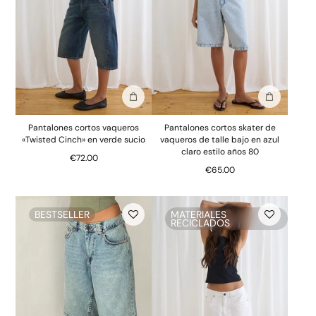
Añadir a la bolsa
Añadir a la
Pantalones cortos vaqueros
Pantalones cortos skater de
«Twisted Cinch» en verde sucio
vaqueros de talle bajo en azul
claro estilo años 80
€72.00
€65.00
BESTSELLER
MATERIALES
RECICLADOS