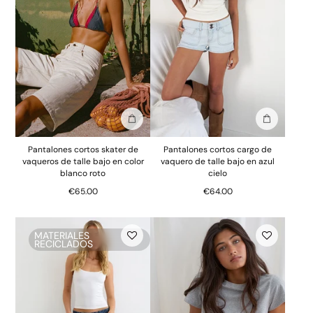
Añadir a la bolsa
Añadir a la
Pantalones cortos skater de
Pantalones cortos cargo de
vaqueros de talle bajo en color
vaquero de talle bajo en azul
blanco roto
cielo
€65.00
€64.00
MATERIALES
RECICLADOS