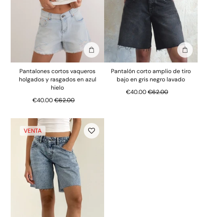
Añadir a la bolsa
Añadir a la
Pantalones cortos vaqueros
Pantalón corto amplio de tiro
holgados y rasgados en azul
bajo en gris negro lavado
hielo
Precio normal
€40.00
€62.00
Precio normal
€40.00
€62.00
VENTA