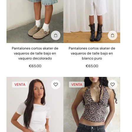
Añadir a la bolsa
Añadir a la
Pantalones cortos skater de
Pantalones cortos skater de
vaqueros de talle bajo en
vaqueros de talle bajo en
vaquero decolorado
blanco puro
€65.00
€65.00
VENTA
VENTA