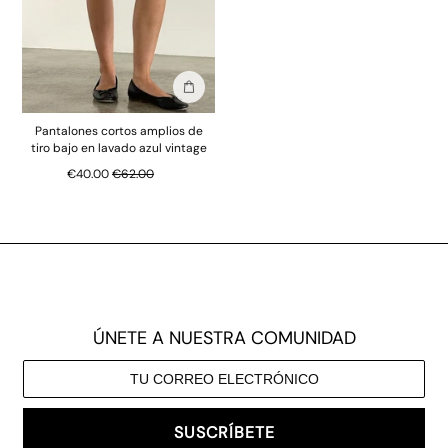
Añadir a la bolsa
Pantalones cortos amplios de
tiro bajo en lavado azul vintage
Precio normal
€40.00
€62.00
ÚNETE A NUESTRA COMUNIDAD
SUSCRÍBETE