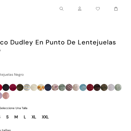
Carrito
Cuenta
co Dudley En Punto De Lentejuelas
o
tejuelas Negro
Seleccione Una Talla
S
S
M
L
XL
XXL
 tallas