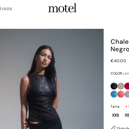
TIDOS
Chale
Negr
€40.00
COLOR:
Len
Talla
XXS
X
Guía de