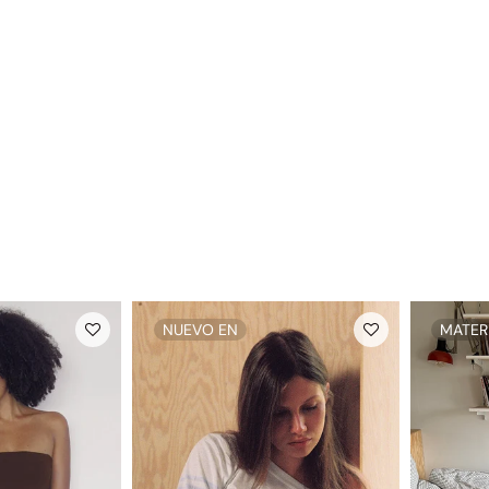
NUEVO EN
MATER