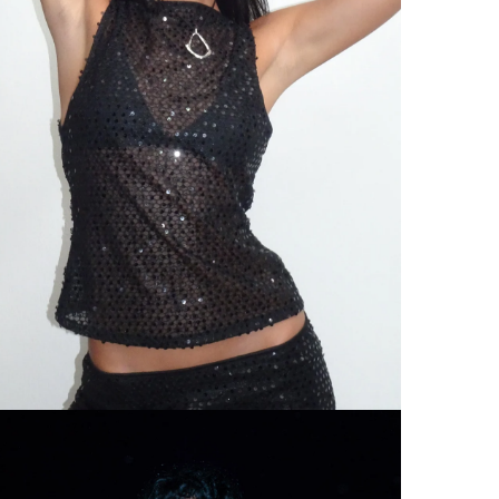
Env
Bél
Tod
día
Ver todas
*Se aplic
DEVOLUC
Dev
Dev
Inf
Por motiv