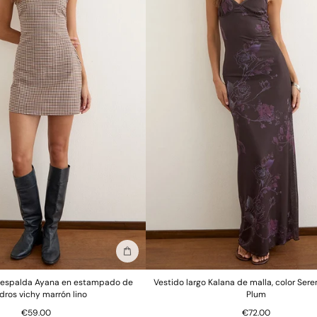
Añadir a la bolsa
n espalda Ayana en estampado de
Vestido largo Kalana de malla, color Sere
dros vichy marrón lino
Plum
€59.00
€72.00