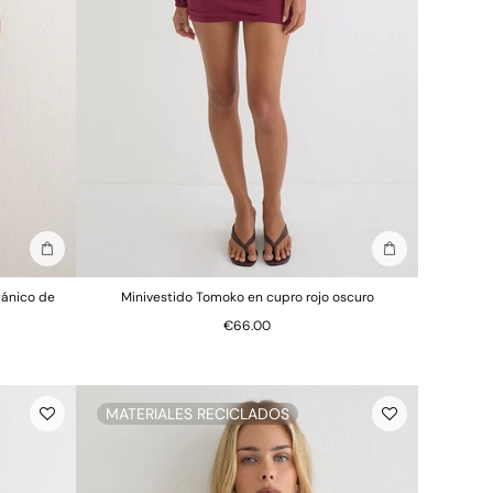
Añadir a la bolsa
Añadir a la bols
tánico de
Minivestido Tomoko en cupro rojo oscuro
€66.00
MATERIALES RECICLADOS