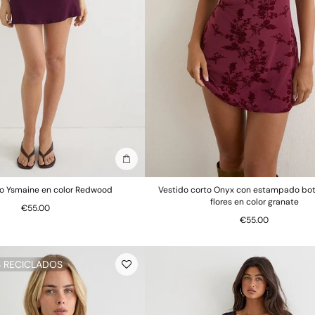
Añadir a la bolsa
do Ysmaine en color Redwood
Vestido corto Onyx con estampado bo
flores en color granate
€55.00
€55.00
S RECICLADOS