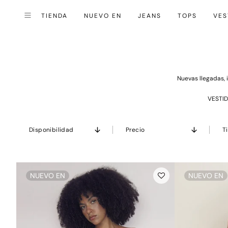
TIENDA
NUEVO EN
JEANS
TOPS
VES
Cerrar (esc)
Menú
Nuevas llegadas, i
VESTI
Disponibilidad
Precio
T
NUEVO EN
NUEVO EN