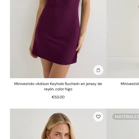
Añadir a la bolsa
Minivestido «Adison Keyhole Ruched» en jersey de
Minivesti
rayón, color higo
€53.00
MATERIALE