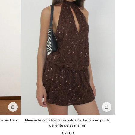
Añadir a la bolsa
Añadir a la bols
ne Ivy Dark
Minivestido corto con espalda nadadora en punto
de lentejuelas marrón
€72.00