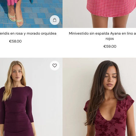
Añadir a la bolsa
Veridis en rosa y morado orquídea
Minivestido sin espalda Ayana en lino 
rojos
€58.00
€59.00