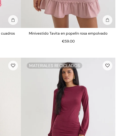
Añadir a la bolsa
Añadir a la bols
a cuadros
Minivestido Tavita en popelín rosa empolvado
€59.00
MATERIALES RECICLADOS