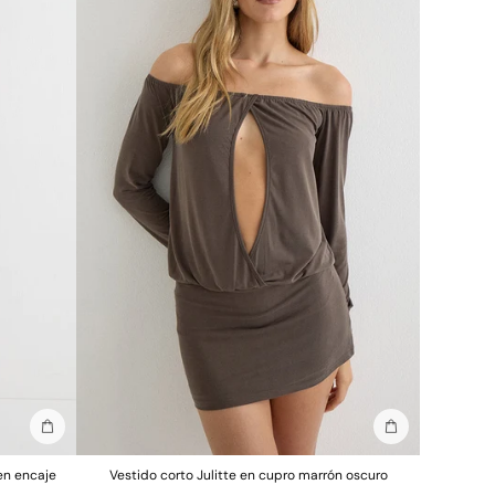
Añadir a la bolsa
Añadir a la bols
en encaje
Vestido corto Julitte en cupro marrón oscuro