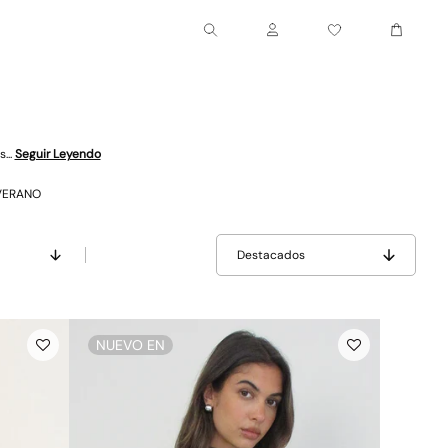
Carrito
Cuenta
...
Seguir Leyendo
VERANO
Destacados
NUEVO EN