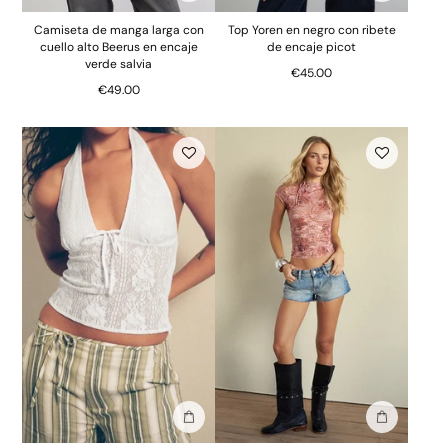
Camiseta de manga larga con
Top Yoren en negro con ribete
cuello alto Beerus en encaje
de encaje picot
verde salvia
€45.00
€49.00
Añadir a la bolsa
Añadir a la