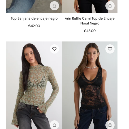
Añadir a la bolsa
Añadir a la
Top Sanjana de encaje negro
Arin Ruffle Cami Top de Encaje
Floral Negro
€42.00
€45.00
Añadir a la bolsa
Añadir a la