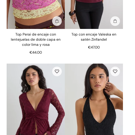
Añadir a la bolsa
Añadir a la
Top Perai de encaje con
Top con encaje Valeska en
lentejuelas de doble capa en
satén Zinfandel
color lima y rosa
€47.00
€44.00