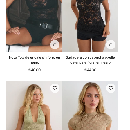
Añadir a la bolsa
Añadir a la
Nova Top de encaje sin forro en
Sudadera con capucha Axelle
negro
de encaje floral en negro
€40.00
€44.00