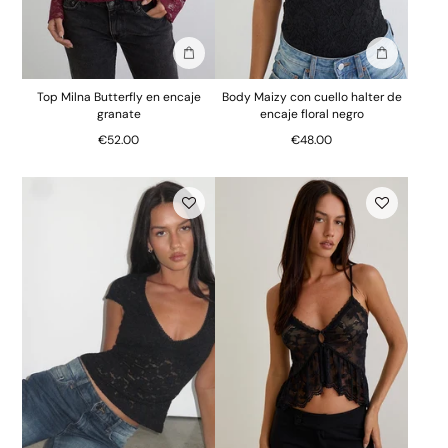
Añadir a la bolsa
Añadir a la
Top Milna Butterfly en encaje
Body Maizy con cuello halter de
granate
encaje floral negro
€52.00
€48.00