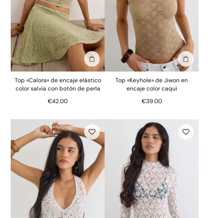
Añadir a la bolsa
Añadir a la
Top «Calora» de encaje elástico
Top «Keyhole» de Jiwon en
color salvia con botón de perla
encaje color caqui
€42.00
€39.00