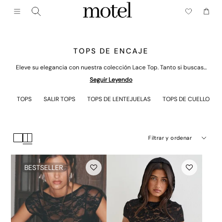
Cerrar (esc)
Menú
Carrito
TOPS DE ENCAJE
Eleve su elegancia con nuestra colección Lace Top. Tanto si buscas...
Seguir Leyendo
TOPS
SALIR TOPS
TOPS DE LENTEJUELAS
TOPS DE CUELLO HA
Filtrar y ordenar
BESTSELLER