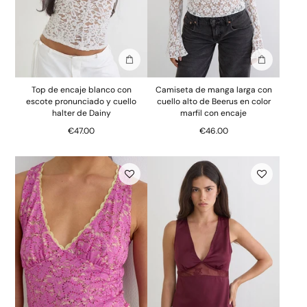
Añadir a la bolsa
Añadir a la
Top de encaje blanco con
Camiseta de manga larga con
escote pronunciado y cuello
cuello alto de Beerus en color
halter de Dainy
marfil con encaje
€47.00
€46.00