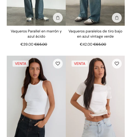
Añadir a la bolsa
Añadir a la
Vaqueros Parallel en marrón y
Vaqueros paralelos de tiro bajo
azul ácido
en azul vintage verde
Precio normal
Precio normal
€39.00
€65.00
€42.00
€65.00
VENTA
VENTA