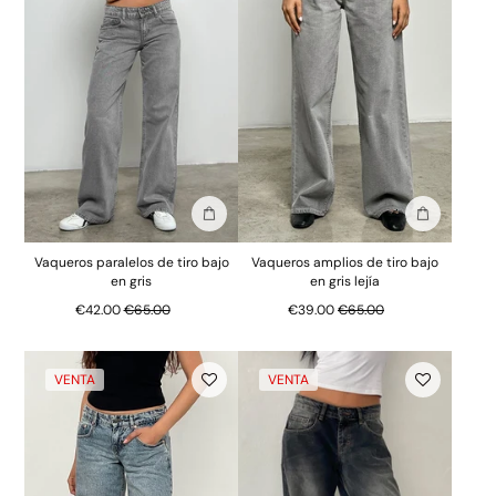
Añadir a la bolsa
Añadir a la
Vaqueros paralelos de tiro bajo
Vaqueros amplios de tiro bajo
en gris
en gris lejía
Precio normal
Precio normal
€42.00
€65.00
€39.00
€65.00
VENTA
VENTA