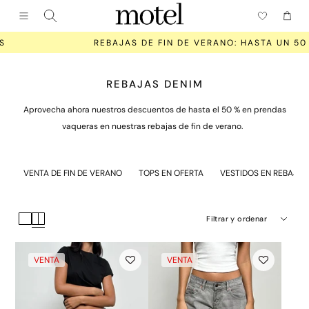
Cerrar (esc)
Menú
Carrito
REBAJAS DE FIN DE VERANO: HASTA UN 50 % DE DESCUENTO
REBAJAS DENIM
Aprovecha ahora nuestros descuentos de hasta el 50 % en prendas
vaqueras en nuestras rebajas de fin de verano.
VENTA DE FIN DE VERANO
TOPS EN OFERTA
VESTIDOS EN REBAJAS
Filtrar y ordenar
VENTA
VENTA