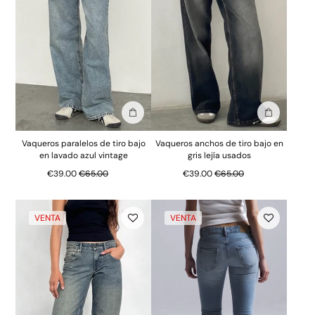
Añadir a la bolsa
Añadir a la
Vaqueros paralelos de tiro bajo
Vaqueros anchos de tiro bajo en
en lavado azul vintage
gris lejía usados
Precio normal
Precio normal
€39.00
€65.00
€39.00
€65.00
VENTA
VENTA