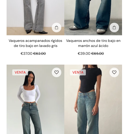
Añadir a la bolsa
Añadir a la
Vaqueros acampanados rígidos
Vaqueros anchos de tiro bajo en
de tiro bajo en lavado gris
marrón azul ácido
Precio normal
Precio normal
€37.00
€62.00
€39.00
€65.00
VENTA
VENTA