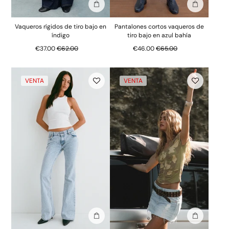
Añadir a la bolsa
Añadir a la
Vaqueros rígidos de tiro bajo en
Pantalones cortos vaqueros de
índigo
tiro bajo en azul bahía
Precio normal
Precio normal
€37.00
€62.00
€46.00
€65.00
VENTA
VENTA
Añadir a la bolsa
Añadir a la