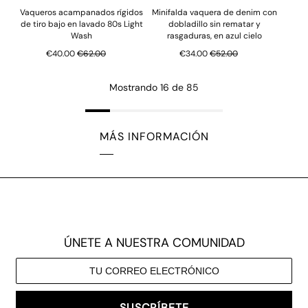
Vaqueros acampanados rígidos
Minifalda vaquera de denim con
de tiro bajo en lavado 80s Light
dobladillo sin rematar y
Wash
rasgaduras, en azul cielo
Precio normal
Precio normal
€40.00
€62.00
€34.00
€52.00
Mostrando 16 de 85
MÁS INFORMACIÓN
ÚNETE A NUESTRA COMUNIDAD
SUSCRÍBETE