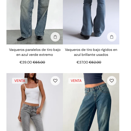
Añadir a la bolsa
Añadir a la
Vaqueros paralelos de tiro bajo
Vaqueros de tiro bajo rígidos en
en azul verde extremo
azul brillante usados
Precio normal
Precio normal
€39.00
€65.00
€37.00
€62.00
VENTA
VENTA