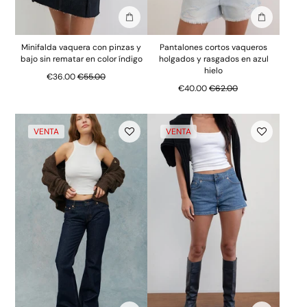
Añadir a la bolsa
Añadir a la
Minifalda vaquera con pinzas y
Pantalones cortos vaqueros
bajo sin rematar en color índigo
holgados y rasgados en azul
hielo
Precio normal
€36.00
€55.00
Precio normal
€40.00
€62.00
VENTA
VENTA