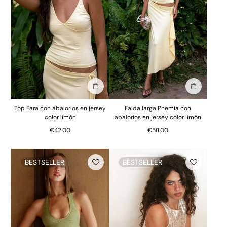
Añadir a la bolsa
Añadir a la
Top Fara con abalorios en jersey
Falda larga Phemia con
color limón
abalorios en jersey color limón
€42.00
€58.00
BESTSELLER
BESTSELLER