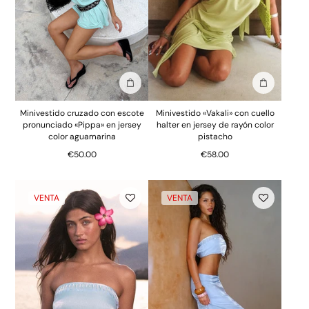
Añadir a la bolsa
Añadir a la
Minivestido cruzado con escote
Minivestido «Vakali» con cuello
pronunciado «Pippa» en jersey
halter en jersey de rayón color
color aguamarina
pistacho
€50.00
€58.00
VENTA
VENTA