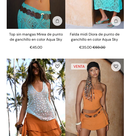
Añadir a la bolsa
Añadir a la
Top sin mangas Mirea de punto
Falda midi Diora de punto de
de ganchillo en color Aqua Sky
ganchillo en color Aqua Sky
Precio normal
€45.00
€35.00
€59.00
VENTA