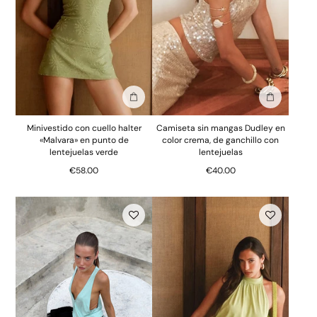
Añadir a la bolsa
Añadir a la
Minivestido con cuello halter
Camiseta sin mangas Dudley en
«Malvara» en punto de
color crema, de ganchillo con
lentejuelas verde
lentejuelas
€58.00
€40.00