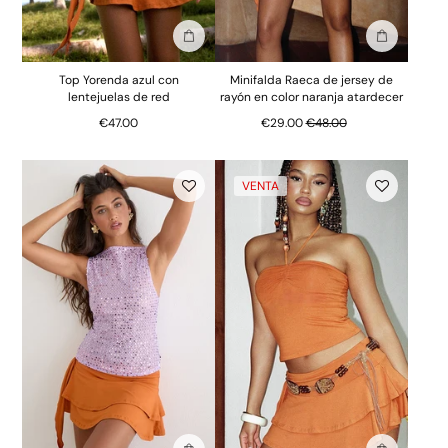
Añadir a la bolsa
Añadir a la
Top Yorenda azul con
Minifalda Raeca de jersey de
lentejuelas de red
rayón en color naranja atardecer
Precio normal
€47.00
€29.00
€48.00
VENTA