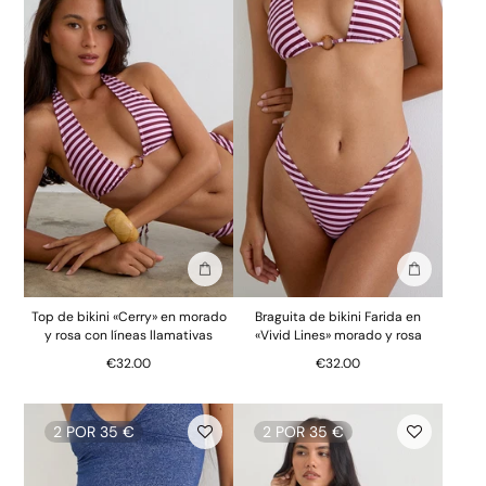
Añadir a la bolsa
Añadir a la
Top de bikini «Cerry» en morado
Braguita de bikini Farida en
y rosa con líneas llamativas
«Vivid Lines» morado y rosa
€32.00
€32.00
2 POR 35 €
2 POR 35 €