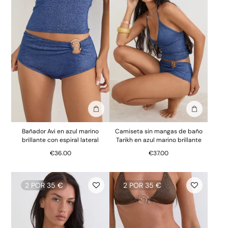
Añadir a la bolsa
Añadir a la
Bañador Avi en azul marino
Camiseta sin mangas de baño
brillante con espiral lateral
Tarikh en azul marino brillante
€36.00
€37.00
2 POR 35 €
2 POR 35 €