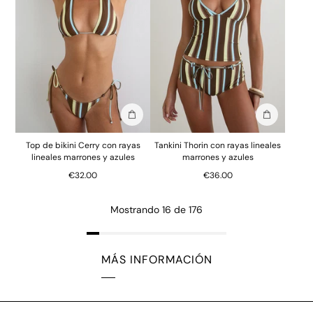
Añadir a la bolsa
Añadir a la
Top de bikini Cerry con rayas
Tankini Thorin con rayas lineales
lineales marrones y azules
marrones y azules
€32.00
€36.00
Mostrando 16 de 176
MÁS INFORMACIÓN