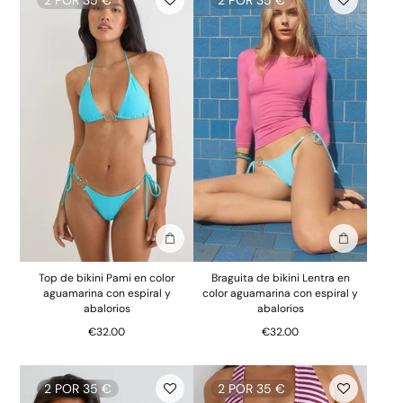
2 POR 35 €
2 POR 35 €
Añadir a la bolsa
Añadir a la
Top de bikini Pami en color
Braguita de bikini Lentra en
aguamarina con espiral y
color aguamarina con espiral y
abalorios
abalorios
€32.00
€32.00
2 POR 35 €
2 POR 35 €