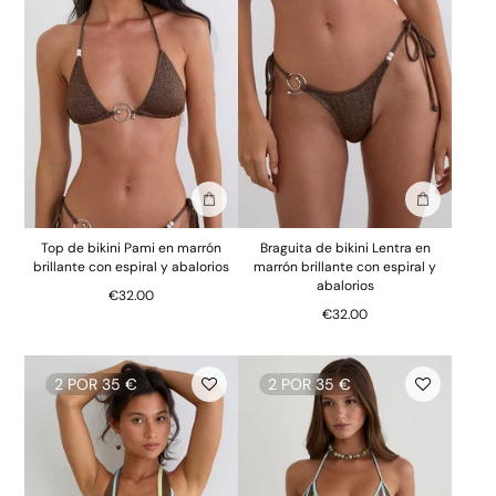
Añadir a la bolsa
Añadir a la
Top de bikini Pami en marrón
Braguita de bikini Lentra en
brillante con espiral y abalorios
marrón brillante con espiral y
abalorios
€32.00
€32.00
2 POR 35 €
2 POR 35 €