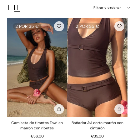
Filtrar y ordenar
2 POR 35 €
2 POR 35 €
Añadir a la bolsa
Añadir a la
Camiseta de tirantes Towi en
Bañador Avi corto marrón con
marrón con ribetes
cinturón
€36.00
€35.00