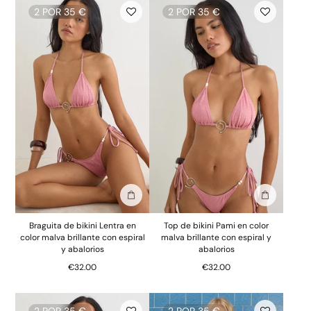
2 POR 35 €
2 POR 35 €
Añadir a la bolsa
Añadir a la
Braguita de bikini Lentra en
Top de bikini Pami en color
color malva brillante con espiral
malva brillante con espiral y
y abalorios
abalorios
€32.00
€32.00