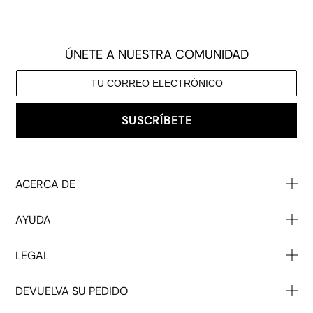
ÚNETE A NUESTRA COMUNIDAD
SUSCRÍBETE
ACERCA DE
Quiénes Somos
AYUDA
Nuestro Impacto
Póngase En Contacto Con
Venta Al Por Mayor
LEGAL
Ayuda
Descuento Para Estudiantes
T & C's
Devuelve
Pulse
DEVUELVA SU PEDIDO
Privacidad
Envío
Empleo