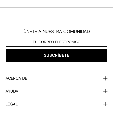
ÚNETE A NUESTRA COMUNIDAD
SUSCRÍBETE
ACERCA DE
Quiénes Somos
AYUDA
Nuestro Impacto
Póngase En Contacto Con
Venta Al Por Mayor
LEGAL
Ayuda
Descuento Para Estudiantes