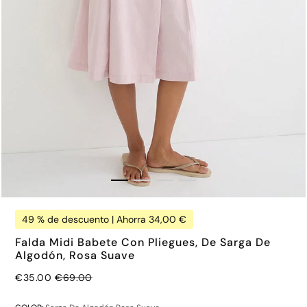
49 % de descuento | Ahorra 34,00 €
Falda Midi Babete Con Pliegues, De Sarga De
Algodón, Rosa Suave
Precio normal
€35.00
€69.00
€35.00