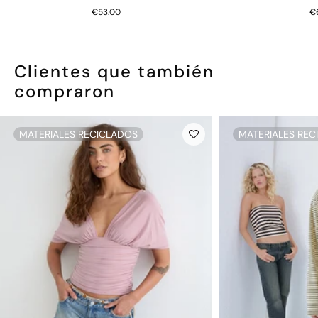
€53.00
€
Clientes que también
compraron
MATERIALES RECICLADOS
MATERIALES REC