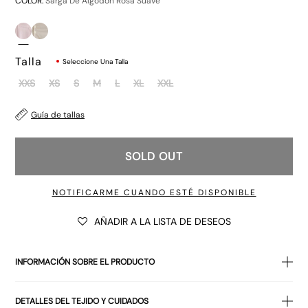
COLOR:
Sarga De Algodón Rosa Suave
Talla
Seleccione Una Talla
XXS
XS
S
M
L
XL
XXL
Guía de tallas
SOLD OUT
NOTIFICARME CUANDO ESTÉ DISPONIBLE
AÑADIR A LA LISTA DE DESEOS
INFORMACIÓN SOBRE EL PRODUCTO
La falda
Babete, confeccionada en sarga ligera de color rosa,
DETALLES DEL TEJIDO Y CUIDADOS
es una falda
midi
plisada
que cuenta con tres botones