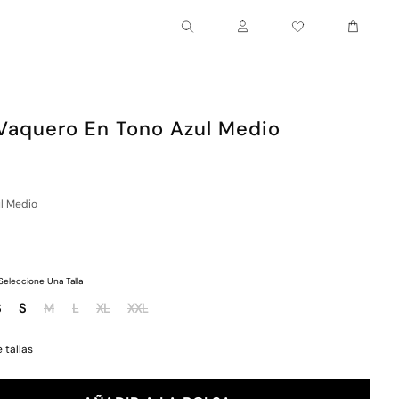
Carrito
Cuenta
Vaquero En Tono Azul Medio
l Medio
Seleccione Una Talla
S
S
M
L
XL
XXL
 tallas