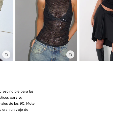
Añadir a la bolsa
Añadir a la bolsa
prescindible para las
cticos para su
nales de los 90, Motel
ieran un viaje de