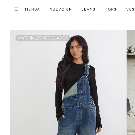
TIENDA
NUEVO EN
JEANS
TOPS
VES
Cerrar (esc)
Menú
MATERIALES RECICLADOS