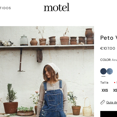
TIDOS
Peto 
€107.00
COLOR:
Azu
Talla
XXS
X
Guía de