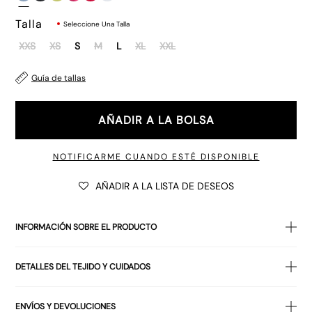
Talla
Seleccione Una Talla
XXS
XS
S
M
L
XL
XXL
Guía de tallas
AÑADIR A LA BOLSA
NOTIFICARME CUANDO ESTÉ DISPONIBLE
AÑADIR A LA LISTA DE DESEOS
INFORMACIÓN SOBRE EL PRODUCTO
El top
básico Jasila en azul está confeccionado en tejido de
DETALLES DEL TEJIDO Y CUIDADOS
jersey elástico, con finos tirantes rojos y escote redondo por
delante y por detrás. Combinado con nuestros
vaqueros
95% POLIÉSTER 5% ELASTÁN
Roomy
.
ENVÍOS Y DEVOLUCIONES