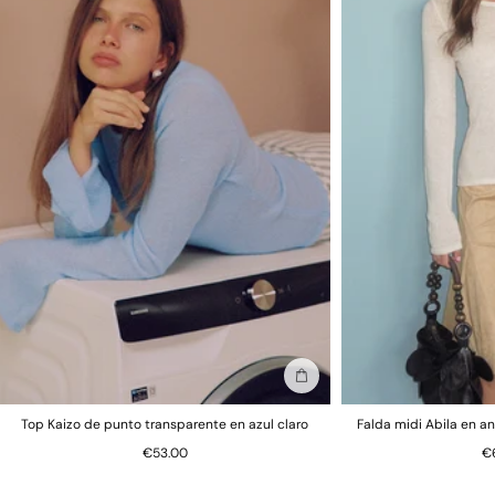
Añadir a la bolsa
Top Kaizo de punto transparente en azul claro
Falda midi Abila en an
€53.00
€