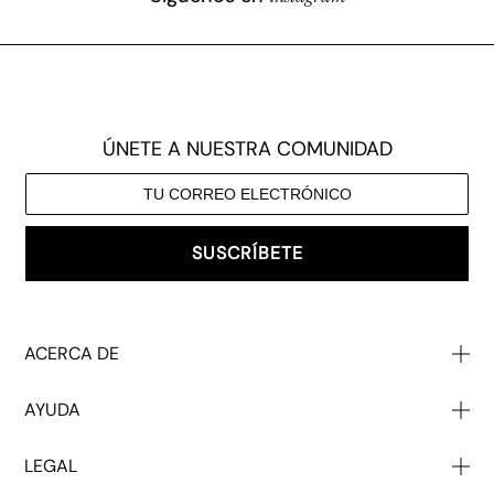
ÚNETE A NUESTRA COMUNIDAD
SUSCRÍBETE
ACERCA DE
Quiénes Somos
AYUDA
Nuestro Impacto
Póngase En Contacto Con
Venta Al Por Mayor
LEGAL
Ayuda
Descuento Para Estudiantes