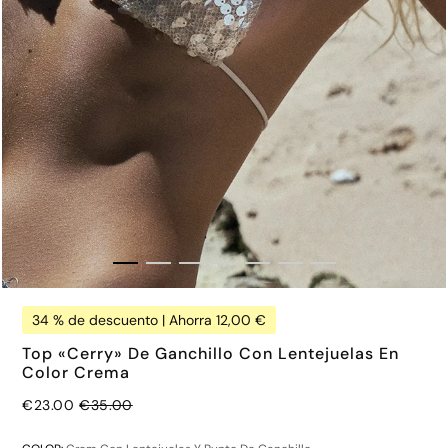
34 % de descuento | Ahorra 12,00 €
Top «Cerry» De Ganchillo Con Lentejuelas En
Color Crema
Precio normal
€23.00
€35.00
€64.00