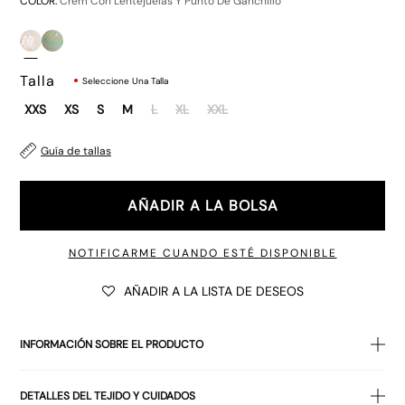
COLOR:
Crem Con Lentejuelas Y Punto De Ganchillo
Talla
Seleccione Una Talla
XXS
XS
S
M
L
XL
XXL
Guía de tallas
€75.00
AÑADIR A LA BOLSA
NOTIFICARME CUANDO ESTÉ DISPONIBLE
AÑADIR A LA LISTA DE DESEOS
INFORMACIÓN SOBRE EL PRODUCTO
Con un triángulo ancho
,
, el top Cerry cuenta con un cuello
DETALLES DEL TEJIDO Y CUIDADOS
halter ancho y un único lazo en la espalda. Confeccionado en