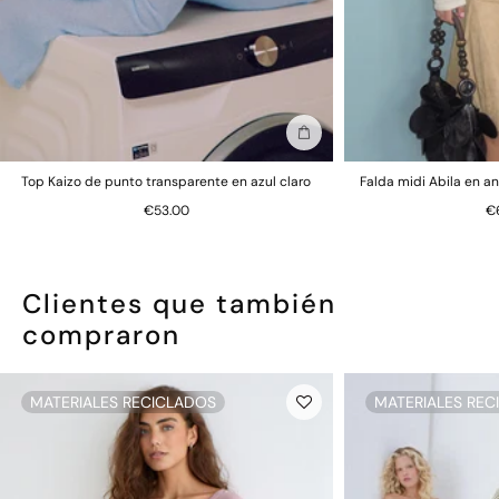
Añadir a la bolsa
Top Kaizo de punto transparente en azul claro
Falda midi Abila en an
€53.00
€
Clientes que también
compraron
MATERIALES RECICLADOS
MATERIALES REC